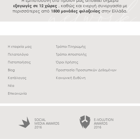
Η εμπιστοσύνη στο προϊόν μας αποδίδει σήμερα
εξαγωγές σε 12 χώρες
, καθώς και ενεργή συνεργασία με
περισσότερες από
1500 μονάδες φιλοξενίας
στην Ελλάδα.
Η εταιρεία μας
Τρόποι Πληρωμής
Πελατολόγιο
Τρόποι Αποστολής
Πιστοποιήσεις
Όροι Χρήσης
Blog
Προστασία Προσωπικών Δεδομένων
Κατάλογος
Κοινωνική Ευθύνη
Νέα
Επικοινωνία