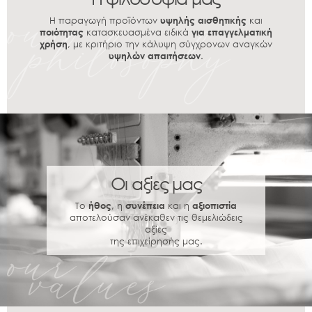
Η παραγωγή προϊόντων
υψηλής αισθητικής
και
ποιότητας
κατασκευασμένα ειδικά
για επαγγελματική
χρήση
, με κριτήριο την κάλυψη σύγχρονων αναγκών
υψηλών απαιτήσεων
.
Οι αξίες μας
Το
ήθος
, η
συνέπεια
και η
αξιοπιστία
αποτελούσαν ανέκαθεν τις θεμελιώδεις
αξίες
της επιχείρησής μας.