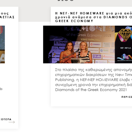
Η NEF-NEF HOMEWARE για μια ακόμη
χρονιά ανάμεσα στα DIAMONDS OF THE
GREEK ECONOMY
Στο πλαίσιο της καθιερωμένης απονομής των
επιχειρηματικών διακρίσεων της New Times
Publishing, η NEF-NEF HOMEWARE έλαβε για 4η
συνεχόμενη χρονιά την επιχειρηματική διάκριση
Diamonds of the Greek Economy 2021
ΠΕΡΙΣΣΟΤΕΡΑ