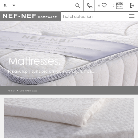
EL
0
0
hotel collection
Mattresses.
Η καλύτερη εμπειρία ύπνου που είχατε ποτέ...
ΑΡΧΙΚΗ
Our Mattresses